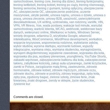
samochodowe
,
trening core
,
trening dla dzieci
,
trening funkcjonalny
,
trening kettlebell
,
trening kobiet
,
trening po ciąży
,
trening równowagi
,
trening seniorów
,
trening z gumami
,
tuning optyczny
,
ubezpieczenie
AC
,
ubezpieczenie OC
,
ubezpieczenie podróżne
,
uczenie
maszynowe
,
ukryte perełki
,
umowa najmu
,
umowa o dzieło
,
umowa o
pracę
,
umowa zlecenie
,
umowy B2B
,
uważność
,
uwierzytelnianie
dwuskładnikowe
,
UX writing
,
uzdrowiska
,
van rodzinny
,
vanlife
,
VIN
,
VPN
,
VR fitness
,
Vue
,
wada postawy
,
wakacje last minute
,
warsztat
samochodowy
,
wartość klienta
,
WCAG
,
webhooki
,
wektorowe bazy
danych
,
weterynarz online
,
Wielkanoc w hotelu
,
Windows Server
,
winiety drogowe
,
witamina D
,
wizytówka Google
,
własność
intelektualna
,
WooCommerce
,
WordPress development
,
workation
,
wsparcie kryzysowe
,
wspomnienia rodzinne
,
wybielanie zębów
,
wybór studiów
,
wycena startupu
,
wycinanki ludowe
,
wyjazdy
integracyjne
,
wymiana oleju
,
wymiana studencka
,
wynagrodzenia
,
wynajem długoterminowy
,
wypalenie zawodowe
,
wyprawka dla kota
,
wyprawka dla psa
,
wystawy plenerowe
,
youngtimery
,
YouTube Shorts
,
zabawki węchowe
,
zabezpieczenie balkonu dla kota
,
zabezpieczenie
lakieru
,
zabytkowe kościoły
,
zakup auta używanego
,
zamki krzyżackie
,
zamki w Polsce
,
zarządzanie małą firmą
,
zawieszenie
,
zdrowie
hormonalne
,
zdrowie kobiet
,
zdrowie mężczyzn
,
zdrowie oczu
,
zdrowie słuchu
,
zdrowie w podróży
,
zdrowy kręgosłup
,
zęby kota
,
zęby psa
,
zgubiony bagaż
,
zielone szkoły
,
zimowe ferie
,
znak
towarowy
,
znaki drogowe
,
zwroty w sklepie
,
życie studenckie
,
żywienie kur
Comments are closed.