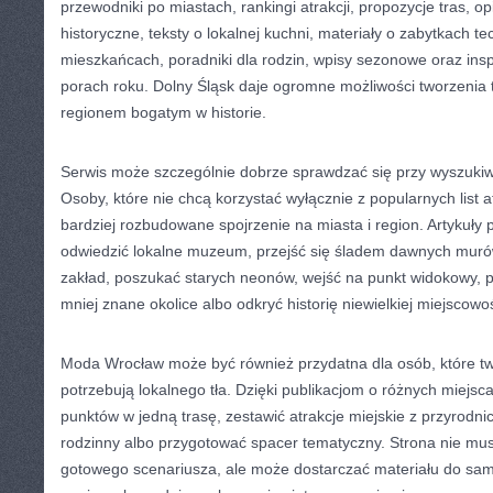
przewodniki po miastach, rankingi atrakcji, propozycje tras, o
historyczne, teksty o lokalnej kuchni, materiały o zabytkach te
mieszkańcach, poradniki dla rodzin, wpisy sezonowe oraz insp
porach roku. Dolny Śląsk daje ogromne możliwości tworzenia t
regionem bogatym w historie.
Serwis może szczególnie dobrze sprawdzać się przy wyszukiwa
Osoby, które nie chcą korzystać wyłącznie z popularnych list a
bardziej rozbudowane spojrzenie na miasta i region. Artykuły
odwiedzić lokalne muzeum, przejść się śladem dawnych mur
zakład, poszukać starych neonów, wejść na punkt widokowy, 
mniej znane okolice albo odkryć historię niewielkiej miejscowoś
Moda Wrocław może być również przydatna dla osób, które tw
potrzebują lokalnego tła. Dzięki publikacjom o różnych miejsca
punktów w jedną trasę, zestawić atrakcje miejskie z przyrodn
rodzinny albo przygotować spacer tematyczny. Strona nie mu
gotowego scenariusza, ale może dostarczać materiału do sa