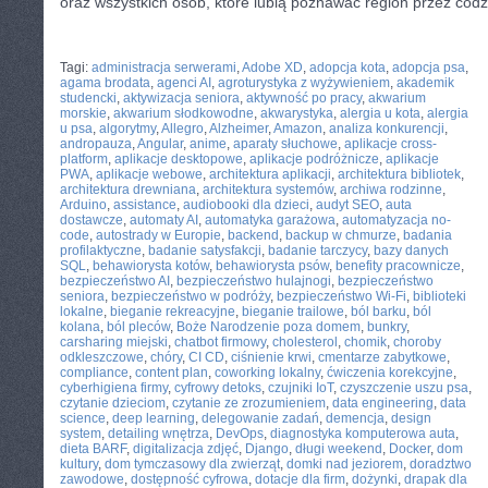
oraz wszystkich osób, które lubią poznawać region przez cod
CATEGORIES:
TURYSTYKA, PODRÓŻE
Tagi:
administracja serwerami
,
Adobe XD
,
adopcja kota
,
adopcja psa
,
agama brodata
,
agenci AI
,
agroturystyka z wyżywieniem
,
akademik
studencki
,
aktywizacja seniora
,
aktywność po pracy
,
akwarium
morskie
,
akwarium słodkowodne
,
akwarystyka
,
alergia u kota
,
alergia
u psa
,
algorytmy
,
Allegro
,
Alzheimer
,
Amazon
,
analiza konkurencji
,
andropauza
,
Angular
,
anime
,
aparaty słuchowe
,
aplikacje cross-
platform
,
aplikacje desktopowe
,
aplikacje podróżnicze
,
aplikacje
PWA
,
aplikacje webowe
,
architektura aplikacji
,
architektura bibliotek
,
architektura drewniana
,
architektura systemów
,
archiwa rodzinne
,
Arduino
,
assistance
,
audiobooki dla dzieci
,
audyt SEO
,
auta
dostawcze
,
automaty AI
,
automatyka garażowa
,
automatyzacja no-
code
,
autostrady w Europie
,
backend
,
backup w chmurze
,
badania
profilaktyczne
,
badanie satysfakcji
,
badanie tarczycy
,
bazy danych
SQL
,
behawiorysta kotów
,
behawiorysta psów
,
benefity pracownicze
,
bezpieczeństwo AI
,
bezpieczeństwo hulajnogi
,
bezpieczeństwo
seniora
,
bezpieczeństwo w podróży
,
bezpieczeństwo Wi-Fi
,
biblioteki
lokalne
,
bieganie rekreacyjne
,
bieganie trailowe
,
ból barku
,
ból
kolana
,
ból pleców
,
Boże Narodzenie poza domem
,
bunkry
,
carsharing miejski
,
chatbot firmowy
,
cholesterol
,
chomik
,
choroby
odkleszczowe
,
chóry
,
CI CD
,
ciśnienie krwi
,
cmentarze zabytkowe
,
compliance
,
content plan
,
coworking lokalny
,
ćwiczenia korekcyjne
,
cyberhigiena firmy
,
cyfrowy detoks
,
czujniki IoT
,
czyszczenie uszu psa
,
czytanie dzieciom
,
czytanie ze zrozumieniem
,
data engineering
,
data
science
,
deep learning
,
delegowanie zadań
,
demencja
,
design
system
,
detailing wnętrza
,
DevOps
,
diagnostyka komputerowa auta
,
dieta BARF
,
digitalizacja zdjęć
,
Django
,
długi weekend
,
Docker
,
dom
kultury
,
dom tymczasowy dla zwierząt
,
domki nad jeziorem
,
doradztwo
zawodowe
,
dostępność cyfrowa
,
dotacje dla firm
,
dożynki
,
drapak dla