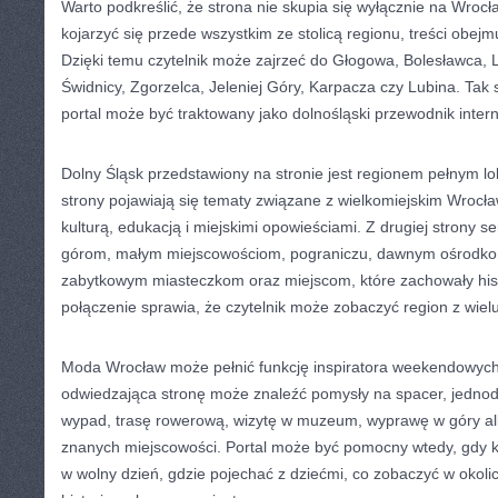
Warto podkreślić, że strona nie skupia się wyłącznie na Wro
kojarzyć się przede wszystkim ze stolicą regionu, treści obej
Dzięki temu czytelnik może zajrzeć do Głogowa, Bolesławca, 
Świdnicy, Zgorzelca, Jeleniej Góry, Karpacza czy Lubina. Tak 
portal może być traktowany jako dolnośląski przewodnik inter
Dolny Śląsk przedstawiony na stronie jest regionem pełnym lok
strony pojawiają się tematy związane z wielkomiejskim Wrocła
kulturą, edukacją i miejskimi opowieściami. Z drugiej strony s
górom, małym miejscowościom, pograniczu, dawnym ośrodk
zabytkowym miasteczkom oraz miejscom, które zachowały hist
połączenie sprawia, że czytelnik może zobaczyć region z wielu
Moda Wrocław może pełnić funkcję inspiratora weekendowyc
odwiedzająca stronę może znaleźć pomysły na spacer, jednod
wypad, trasę rowerową, wizytę w muzeum, wyprawę w góry al
znanych miejscowości. Portal może być pomocny wtedy, gdy kt
w wolny dzień, gdzie pojechać z dziećmi, co zobaczyć w okolic