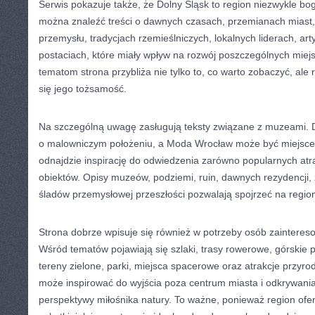
Serwis pokazuje także, że Dolny Śląsk to region niezwykle bog
można znaleźć treści o dawnych czasach, przemianach miast, 
przemysłu, tradycjach rzemieślniczych, lokalnych liderach, art
postaciach, które miały wpływ na rozwój poszczególnych miejs
tematom strona przybliża nie tylko to, co warto zobaczyć, ale r
się jego tożsamość.
Na szczególną uwagę zasługują teksty związane z muzeami. D
o malowniczym położeniu, a Moda Wrocław może być miejscem
odnajdzie inspirację do odwiedzenia zarówno popularnych atrak
obiektów. Opisy muzeów, podziemi, ruin, dawnych rezydencji
śladów przemysłowej przeszłości pozwalają spojrzeć na regio
Strona dobrze wpisuje się również w potrzeby osób zaintere
Wśród tematów pojawiają się szlaki, trasy rowerowe, górskie
tereny zielone, parki, miejsca spacerowe oraz atrakcje przyro
może inspirować do wyjścia poza centrum miasta i odkrywani
perspektywy miłośnika natury. To ważne, ponieważ region ofe