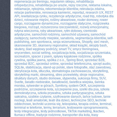
regeneracja po treningu
,
regulamin sklepu
,
rehabilitacja
ortopedyczna
,
rehabilitacja po urazie
,
rejsy rzeczne
,
reklama lokalna
,
reklamacje
,
rękojmia
,
rekomendacje klientów
,
rekrutacja zdalna
,
relacje partnerskie
,
renowacja kamienic
,
reportaż
,
research UX
,
REST
API
,
rewitalizacja rynku
,
rezydencje artystyczne
,
road trip
,
robotyka dla
dzieci
,
rolowanie mięśni
,
rośliny akwariowe
,
router domowy
,
rower
cargo
,
rozciąganie dynamiczne
,
rozciąganie statyczne
,
rozgrzewka
biegowa
,
rozrząd
,
rozszerzona rzeczywistość
,
rozwój emocjonalny
,
rutyna wieczorna
,
ryby akwariowe
,
rytm dobowy
,
rzemiosło
artystyczne
,
samochód rodzinny
,
samochód używany
,
samochód
zastępczy
,
samochody miejskie
,
sanatoria
,
segmentacja klientów
,
self-
publishing
,
sen sportowca
,
sesja wizerunkowa
,
Shopify
,
sieć mesh
,
skanowanie 3D
,
skanseny regionalne
,
skład książki
,
skrypty bash
,
skutery
,
ślad węglowy podróży
,
smart TV
,
smycz treningowa
,
snycerstwo
,
social selling
,
socjalizacja kota
,
socjalizacja szczeniaka
,
socrealizm
,
spacer z psem
,
spływy kajakowe rodzinne
,
spółka
cywilna
,
spółka jawna
,
spółka z o.o.
,
Spring Boot
,
sprzedaż B2B
,
sprzedaż B2C
,
sprzedaż online
,
sprzedaż telefoniczna
,
sprzęt audio
,
SQLite
,
stabilizacja
,
stand-up polski
,
stare fotografie
,
staż zawodowy
,
sterylizacja kota
,
stłuczka
,
stomatologia zachowawcza
,
storytelling
,
storytelling marki
,
streaming
,
stres przewlekły
,
stroje regionalne
,
struktury danych
,
studio domowe
,
stypendia
,
sukcesja firmy
,
SUV
,
Svelte
,
światło niebieskie
,
światłowód
,
świetlica wiejska
,
świnka
morska
,
sylwester w górach
,
Symfony
,
system OKR
,
szczepienia
podróżne
,
szczepienie kota
,
szczepienie psa
,
szelki dla psa
,
szkoła
demokratyczna
,
szkoła prywatna
,
sztuka partycypacyjna
,
sztuka
sakralna
,
szybkie czytanie
,
szyfrowanie danych
,
tańce ludowe
,
tanie
noclegi
,
teatr amatorski
,
teatr dla dzieci
,
techniczne SEO
,
techniki
oddechowe
,
techniki uczenia się
,
teleopieka
,
terapia online
,
terminal
,
terminal w telefonie
,
termy
,
terrarium
,
testowanie oprogramowania
,
testy integracyjne
,
testy jednostkowe
,
TikTok marketing
,
tkactwo
,
tłumacz offline
,
tradycje rodzinne
,
transporter dla kota
,
trasy