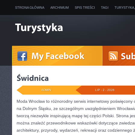
STRONA GŁÓWNA
ARCHIWUM
SPIS TREŚCI
TAGI
TURYSTYKA
ADMIN
LIP - 2 - 2026
Moda Wrocław to różnorodny serwis internetowy poświęcony 
na Dolnym Śląsku, ze szczególnym uwzględnieniem Wrocławia
tworzą niezwykle inspirującą mapę tej części Polski. Strona je
można znaleźć przewodnikowe wskazówki dotyczące zwiedzania,
architektury, przyrody, wydarzeń, rekreacji oraz codziennego 