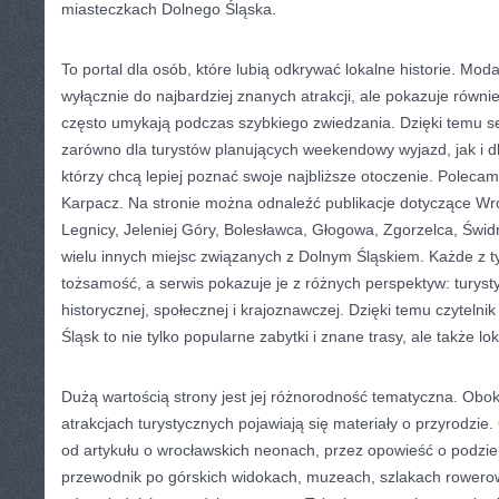
miasteczkach Dolnego Śląska.
To portal dla osób, które lubią odkrywać lokalne historie. Mod
wyłącznie do najbardziej znanych atrakcji, ale pokazuje równie
często umykają podczas szybkiego zwiedzania. Dzięki temu s
zarówno dla turystów planujących weekendowy wyjazd, jak i 
którzy chcą lepiej poznać swoje najbliższe otoczenie. Poleca
Karpacz. Na stronie można odnaleźć publikacje dotyczące Wr
Legnicy, Jeleniej Góry, Bolesławca, Głogowa, Zgorzelca, Świd
wielu innych miejsc związanych z Dolnym Śląskiem. Każde z 
tożsamość, a serwis pokazuje je z różnych perspektyw: turystyc
historycznej, społecznej i krajoznawczej. Dzięki temu czyteln
Śląsk to nie tylko popularne zabytki i znane trasy, ale także lo
Dużą wartością strony jest jej różnorodność tematyczna. Obok
atrakcjach turystycznych pojawiają się materiały o przyrodzie.
od artykułu o wrocławskich neonach, przez opowieść o podzie
przewodnik po górskich widokach, muzeach, szlakach rowero