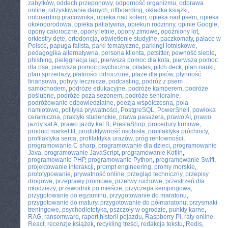
zabytków
,
oddech przeponowy
,
odporność organizmu
,
odprawa
online
,
odzyskiwanie danych
,
offboarding
,
okładka książki
,
onboarding pracownika
,
opieka nad kotem
,
opieka nad psem
,
opieka
okołoporodowa
,
opieka paliatywna
,
opiekun rodzinny
,
opinie Google
,
opony całoroczne
,
opony letnie
,
opony zimowe
,
opóźniony lot
,
orkiestry dęte
,
ortodoncja
,
oświetlenie studyjne
,
paczkomaty
,
pałace w
Polsce
,
papuga falista
,
parki tematyczne
,
parkingi lotniskowe
,
pedagogika alternatywna
,
persona klienta
,
petsitter
,
pewność siebie
,
phishing
,
pielęgnacja łap
,
pierwsza pomoc dla kota
,
pierwsza pomoc
dla psa
,
pierwsza pomoc psychiczna
,
pilates
,
pitch deck
,
plan nauki
,
plan sprzedaży
,
płatności odroczone
,
plaże dla psów
,
płynność
finansowa
,
pobyty lecznicze
,
podcasting
,
podróż z psem
samochodem
,
podróże edukacyjne
,
podróże kamperem
,
podróże
poślubne
,
podróże poza sezonem
,
podróże senioralne
,
podróżowanie odpowiedzialne
,
poezja współczesna
,
pola
namiotowe
,
polityka prywatności
,
PostgreSQL
,
PowerShell
,
powłoka
ceramiczna
,
praktyki studenckie
,
prawa pasażera
,
prawo AI
,
prawo
jazdy kat A
,
prawo jazdy kat B
,
PrestaShop
,
procedury firmowe
,
product market fit
,
produktywność osobista
,
profilaktyka próchnicy
,
profilaktyka serca
,
profilaktyka urazów
,
próg rentowności
,
programowanie C sharp
,
programowanie dla dzieci
,
programowanie
Java
,
programowanie JavaScript
,
programowanie Kotlin
,
programowanie PHP
,
programowanie Python
,
programowanie Swift
,
projektowanie interakcji
,
prompt engineering
,
promy morskie
,
prototypowanie
,
prywatność online
,
przegląd techniczny
,
przepisy
drogowe
,
przeprawy promowe
,
przerwy ruchowe
,
przestrzeń dla
młodzieży
,
przewodnik po mieście
,
przyczepa kempingowa
,
przygotowanie do egzaminu
,
przygotowanie do maratonu
,
przygotowanie do matury
,
przygotowanie do półmaratonu
,
przysmaki
treningowe
,
psychodietetyka
,
pszczoły w ogrodzie
,
punkty karne
,
RAG
,
ransomware
,
raport historii pojazdu
,
Raspberry Pi
,
raty online
,
React
,
recenzje książek
,
recykling treści
,
redakcja tekstu
,
Redis
,