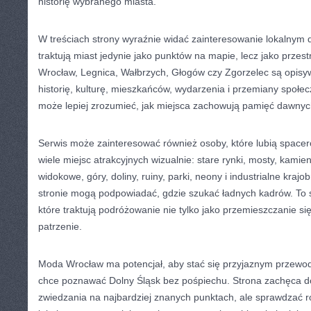
historię wybranego miasta.
W treściach strony wyraźnie widać zainteresowanie lokalnym d
traktują miast jedynie jako punktów na mapie, lecz jako przes
Wrocław, Legnica, Wałbrzych, Głogów czy Zgorzelec są opisy
historię, kulturę, mieszkańców, wydarzenia i przemiany społec
może lepiej zrozumieć, jak miejsca zachowują pamięć dawny
Serwis może zainteresować również osoby, które lubią spacer
wiele miejsc atrakcyjnych wizualnie: stare rynki, mosty, kamie
widokowe, góry, doliny, ruiny, parki, neony i industrialne krajo
stronie mogą podpowiadać, gdzie szukać ładnych kadrów. To 
które traktują podróżowanie nie tylko jako przemieszczanie si
patrzenie.
Moda Wrocław ma potencjał, aby stać się przyjaznym przewod
chce poznawać Dolny Śląsk bez pośpiechu. Strona zachęca do
zwiedzania na najbardziej znanych punktach, ale sprawdzać ró