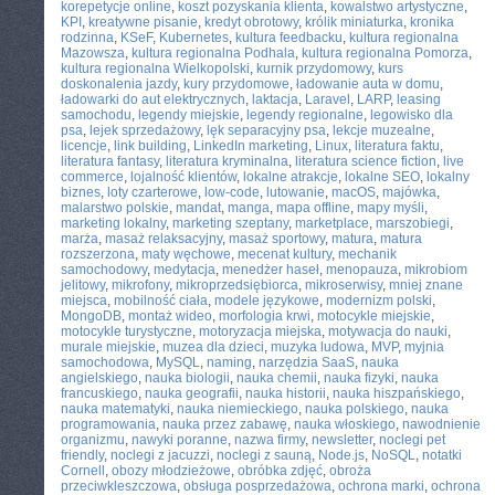
korepetycje online
,
koszt pozyskania klienta
,
kowalstwo artystyczne
,
KPI
,
kreatywne pisanie
,
kredyt obrotowy
,
królik miniaturka
,
kronika
rodzinna
,
KSeF
,
Kubernetes
,
kultura feedbacku
,
kultura regionalna
Mazowsza
,
kultura regionalna Podhala
,
kultura regionalna Pomorza
,
kultura regionalna Wielkopolski
,
kurnik przydomowy
,
kurs
doskonalenia jazdy
,
kury przydomowe
,
ładowanie auta w domu
,
ładowarki do aut elektrycznych
,
laktacja
,
Laravel
,
LARP
,
leasing
samochodu
,
legendy miejskie
,
legendy regionalne
,
legowisko dla
psa
,
lejek sprzedażowy
,
lęk separacyjny psa
,
lekcje muzealne
,
licencje
,
link building
,
LinkedIn marketing
,
Linux
,
literatura faktu
,
literatura fantasy
,
literatura kryminalna
,
literatura science fiction
,
live
commerce
,
lojalność klientów
,
lokalne atrakcje
,
lokalne SEO
,
lokalny
biznes
,
loty czarterowe
,
low-code
,
lutowanie
,
macOS
,
majówka
,
malarstwo polskie
,
mandat
,
manga
,
mapa offline
,
mapy myśli
,
marketing lokalny
,
marketing szeptany
,
marketplace
,
marszobiegi
,
marża
,
masaż relaksacyjny
,
masaż sportowy
,
matura
,
matura
rozszerzona
,
maty węchowe
,
mecenat kultury
,
mechanik
samochodowy
,
medytacja
,
menedżer haseł
,
menopauza
,
mikrobiom
jelitowy
,
mikrofony
,
mikroprzedsiębiorca
,
mikroserwisy
,
mniej znane
miejsca
,
mobilność ciała
,
modele językowe
,
modernizm polski
,
MongoDB
,
montaż wideo
,
morfologia krwi
,
motocykle miejskie
,
motocykle turystyczne
,
motoryzacja miejska
,
motywacja do nauki
,
murale miejskie
,
muzea dla dzieci
,
muzyka ludowa
,
MVP
,
myjnia
samochodowa
,
MySQL
,
naming
,
narzędzia SaaS
,
nauka
angielskiego
,
nauka biologii
,
nauka chemii
,
nauka fizyki
,
nauka
francuskiego
,
nauka geografii
,
nauka historii
,
nauka hiszpańskiego
,
nauka matematyki
,
nauka niemieckiego
,
nauka polskiego
,
nauka
programowania
,
nauka przez zabawę
,
nauka włoskiego
,
nawodnienie
organizmu
,
nawyki poranne
,
nazwa firmy
,
newsletter
,
noclegi pet
friendly
,
noclegi z jacuzzi
,
noclegi z sauną
,
Node.js
,
NoSQL
,
notatki
Cornell
,
obozy młodzieżowe
,
obróbka zdjęć
,
obroża
przeciwkleszczowa
,
obsługa posprzedażowa
,
ochrona marki
,
ochrona