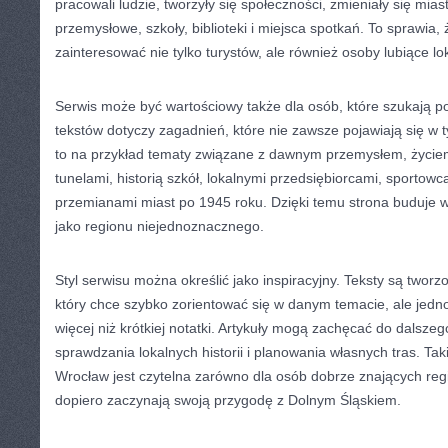
pracowali ludzie, tworzyły się społeczności, zmieniały się mia
przemysłowe, szkoły, biblioteki i miejsca spotkań. To sprawia,
zainteresować nie tylko turystów, ale również osoby lubiące lok
Serwis może być wartościowy także dla osób, które szukają p
tekstów dotyczy zagadnień, które nie zawsze pojawiają się w
to na przykład tematy związane z dawnym przemysłem, życie
tunelami, historią szkół, lokalnymi przedsiębiorcami, sportowc
przemianami miast po 1945 roku. Dzięki temu strona buduje 
jako regionu niejednoznacznego.
Styl serwisu można określić jako inspiracyjny. Teksty są tworz
który chce szybko zorientować się w danym temacie, ale jed
więcej niż krótkiej notatki. Artykuły mogą zachęcać do dalsze
sprawdzania lokalnych historii i planowania własnych tras. Ta
Wrocław jest czytelna zarówno dla osób dobrze znających region
dopiero zaczynają swoją przygodę z Dolnym Śląskiem.