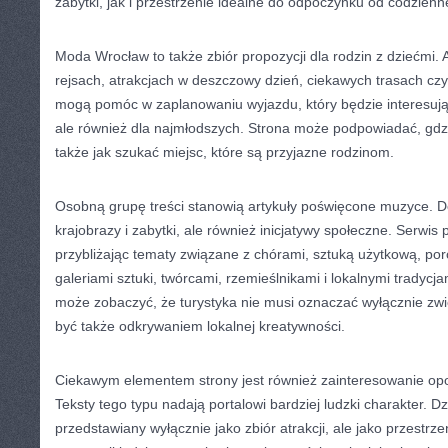
zabytki, jak i przestrzenie idealne do odpoczynku od codzien
Moda Wrocław to także zbiór propozycji dla rodzin z dziećmi.
rejsach, atrakcjach w deszczowy dzień, ciekawych trasach cz
mogą pomóc w zaplanowaniu wyjazdu, który będzie interesujący
ale również dla najmłodszych. Strona może podpowiadać, gdz
także jak szukać miejsc, które są przyjazne rodzinom.
Osobną grupę treści stanowią artykuły poświęcone muzyce. Dol
krajobrazy i zabytki, ale również inicjatywy społeczne. Serwis
przybliżając tematy związane z chórami, sztuką użytkową, po
galeriami sztuki, twórcami, rzemieślnikami i lokalnymi tradycja
może zobaczyć, że turystyka nie musi oznaczać wyłącznie zw
być także odkrywaniem lokalnej kreatywności.
Ciekawym elementem strony jest również zainteresowanie opo
Teksty tego typu nadają portalowi bardziej ludzki charakter. Dz
przedstawiany wyłącznie jako zbiór atrakcji, ale jako przestrzeń,