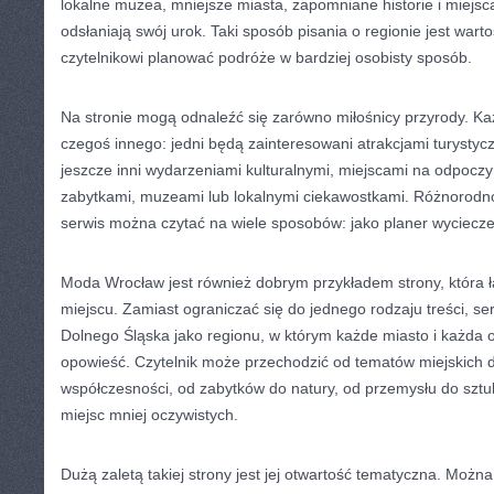
lokalne muzea, mniejsze miasta, zapomniane historie i miejsc
odsłaniają swój urok. Taki sposób pisania o regionie jest war
czytelnikowi planować podróże w bardziej osobisty sposób.
Na stronie mogą odnaleźć się zarówno miłośnicy przyrody. K
czegoś innego: jedni będą zainteresowani atrakcjami turystycz
jeszcze inni wydarzeniami kulturalnymi, miejscami na odpocz
zabytkami, muzeami lub lokalnymi ciekawostkami. Różnorodnoś
serwis można czytać na wiele sposobów: jako planer wyciecze
Moda Wrocław jest również dobrym przykładem strony, która ł
miejscu. Zamiast ograniczać się do jednego rodzaju treści, se
Dolnego Śląska jako regionu, w którym każde miasto i każda 
opowieść. Czytelnik może przechodzić od tematów miejskich do
współczesności, od zabytków do natury, od przemysłu do sztuk
miejsc mniej oczywistych.
Dużą zaletą takiej strony jest jej otwartość tematyczna. Można 