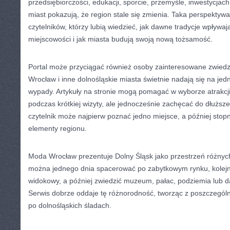
przedsiębiorczości, edukacji, sporcie, przemyśle, inwestycja
miast pokazują, że region stale się zmienia. Taka perspektyw
czytelników, którzy lubią wiedzieć, jak dawne tradycje wpływa
miejscowości i jak miasta budują swoją nową tożsamość.
Portal może przyciągać również osoby zainteresowane zwiedz
Wrocław i inne dolnośląskie miasta świetnie nadają się na j
wypady. Artykuły na stronie mogą pomagać w wyborze atrakcji
podczas krótkiej wizyty, ale jednocześnie zachęcać do dłuższ
czytelnik może najpierw poznać jedno miejsce, a później stop
elementy regionu.
Moda Wrocław prezentuje Dolny Śląsk jako przestrzeń różnych 
można jednego dnia spacerować po zabytkowym rynku, kolejn
widokowy, a później zwiedzić muzeum, pałac, podziemia lub 
Serwis dobrze oddaje tę różnorodność, tworząc z poszczegól
po dolnośląskich śladach.