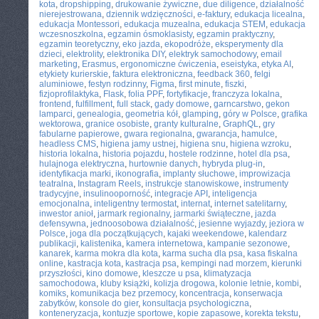
kota
,
dropshipping
,
drukowanie żywiczne
,
due diligence
,
działalność
nierejestrowana
,
dziennik wdzięczności
,
e-faktury
,
edukacja licealna
,
edukacja Montessori
,
edukacja muzealna
,
edukacja STEM
,
edukacja
wczesnoszkolna
,
egzamin ósmoklasisty
,
egzamin praktyczny
,
egzamin teoretyczny
,
eko jazda
,
ekopodróże
,
eksperymenty dla
dzieci
,
elektrolity
,
elektronika DIY
,
elektryk samochodowy
,
email
marketing
,
Erasmus
,
ergonomiczne ćwiczenia
,
eseistyka
,
etyka AI
,
etykiety kurierskie
,
faktura elektroniczna
,
feedback 360
,
felgi
aluminiowe
,
festyn rodzinny
,
Figma
,
first minute
,
fiszki
,
fizjoprofilaktyka
,
Flask
,
folia PPF
,
fortyfikacje
,
franczyza lokalna
,
frontend
,
fulfillment
,
full stack
,
gady domowe
,
garncarstwo
,
gekon
lamparci
,
genealogia
,
geometria kół
,
glamping
,
góry w Polsce
,
grafika
wektorowa
,
granice osobiste
,
granty kulturalne
,
GraphQL
,
gry
fabularne papierowe
,
gwara regionalna
,
gwarancja
,
hamulce
,
headless CMS
,
higiena jamy ustnej
,
higiena snu
,
higiena wzroku
,
historia lokalna
,
historia pojazdu
,
hostele rodzinne
,
hotel dla psa
,
hulajnoga elektryczna
,
hurtownie danych
,
hybryda plug-in
,
identyfikacja marki
,
ikonografia
,
implanty słuchowe
,
improwizacja
teatralna
,
Instagram Reels
,
instrukcje stanowiskowe
,
instrumenty
tradycyjne
,
insulinooporność
,
integracje API
,
inteligencja
emocjonalna
,
inteligentny termostat
,
internat
,
internet satelitarny
,
inwestor anioł
,
jarmark regionalny
,
jarmarki świąteczne
,
jazda
defensywna
,
jednoosobowa działalność
,
jesienne wyjazdy
,
jeziora w
Polsce
,
joga dla początkujących
,
kajaki weekendowe
,
kalendarz
publikacji
,
kalistenika
,
kamera internetowa
,
kampanie sezonowe
,
kanarek
,
karma mokra dla kota
,
karma sucha dla psa
,
kasa fiskalna
online
,
kastracja kota
,
kastracja psa
,
kempingi nad morzem
,
kierunki
przyszłości
,
kino domowe
,
kleszcze u psa
,
klimatyzacja
samochodowa
,
kluby książki
,
kolizja drogowa
,
kolonie letnie
,
kombi
,
komiks
,
komunikacja bez przemocy
,
koncentracja
,
konserwacja
zabytków
,
konsole do gier
,
konsultacja psychologiczna
,
konteneryzacja
,
kontuzje sportowe
,
kopie zapasowe
,
korekta tekstu
,