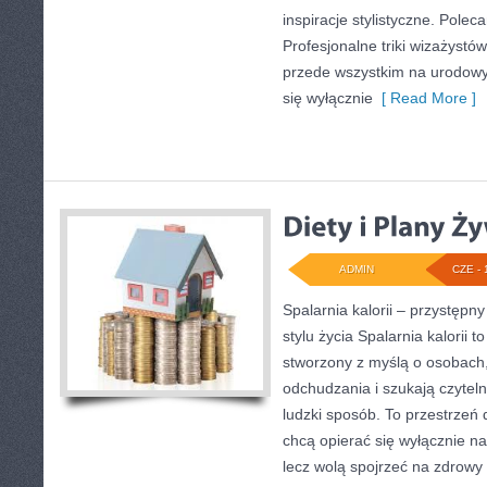
inspiracje stylistyczne. Polec
Profesjonalne triki wizażystó
przede wszystkim na urodowyc
się wyłącznie
[ Read More ]
ADMIN
CZE - 
Spalarnia kalorii – przystęp
stylu życia Spalarnia kalorii t
stworzony z myślą o osobach
odchudzania i szukają czytel
ludzki sposób. To przestrzeń d
chcą opierać się wyłącznie na
lecz wolą spojrzeć na zdrowy s