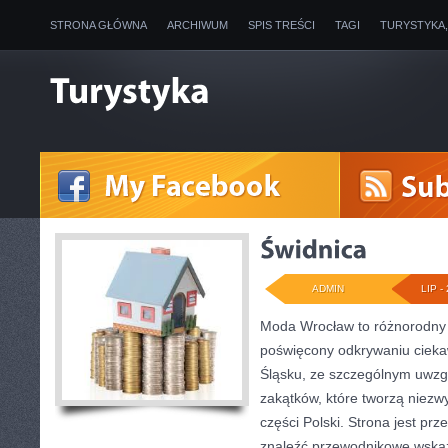
STRONA GŁÓWNA
ARCHIWUM
SPIS TREŚCI
TAGI
TURYSTYKA
ADMIN
LIP - 
Moda Wrocław to różnorodny 
poświęcony odkrywaniu ciek
Śląsku, ze szczególnym uwzg
zakątków, które tworzą niezwy
części Polski. Strona jest pr
znaleźć przewodnikowe wskaz