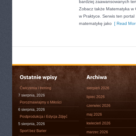
bardziej zaawansowanych te
Zobacz także Matematyka w C
w Praktyce. Serwis ten porta
matematykę jako
[ Read Mor
Ćwiczenia i trening
sierpień 2026
7 sierpnia, 2026
lipiec 2026
Porozmawiajmy o Miłości
czerwiec 2026
6 sierpnia, 2026
maj 2026
Postprodukcja i Edycja Zdjęć
kwiecień 2026
5 sierpnia, 2026
Sport bez Barier
marzec 2026