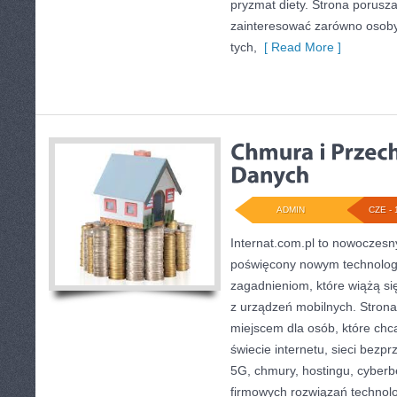
pryzmat diety. Strona porusz
zainteresować zarówno osoby 
tych,
[ Read More ]
ADMIN
CZE - 
Internat.com.pl to nowoczesn
poświęcony nowym technolog
zagadnieniom, które wiążą s
z urządzeń mobilnych. Stron
miejscem dla osób, które ch
świecie internetu, sieci bez
5G, chmury, hostingu, cyber
firmowych rozwiązań technol