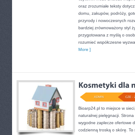
oraz zrozumiałe teksty doty
domu, zakupów, podróży, goto
przyrody i nowoczesnych roz
bardziej zrównoważony styl ży
przygotowana z myślą o osoba
rozumieć współczesne wyzwa
More ]
ADMIN
CZE - 
Bioarp24.pl to miejsce w sieci
naturalnej pielęgnacji. Stron
wygodne zaplecze ofertowe dla
codzienną troską o skórę. To 