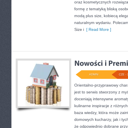
oraz kosmetycznych rozwiąza
formę z tematyką bliską osobo
modą plus size, kobiecą eleg
naturalnym wydaniu. Polecam
Size i
[ Read More ]
ADMIN
CZE - 
Orientalno-przyprawowy charak
jest to serwis stworzony z my
doceniają intensywne aromaty
kulinarne inspiracje z różnych
baza wiedzy, która może zai
domowych kucharzy, jak i tyc
że odpowiednio dobrane przyp