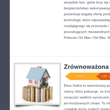
wszędzie tam, gdzie liczy się
bezpieczeństwo wykonywanyc
prezentuje bogatą ofertę pro
technologii, które odpowiada
rozwijającego się przemysłu i
poszukujących niezawodnych 
Polecam Od Was i Od Was. 
ADMIN
CZE - 
Ekos-Sułów to wartościowy por
natury, który pokazuje, że tro
oznaczać wielkich wyrzeczeń
ani kosztownych zmian. To in
czytelnik może znaleźć inspir