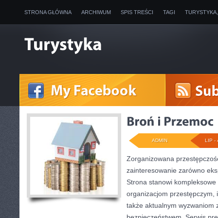
STRONA GŁÓWNA
ARCHIWUM
SPIS TREŚCI
TAGI
TURYSTYKA
ADMIN
LIP - 
Zorganizowana przestępczość
zainteresowanie zarówno ekspe
Strona stanowi kompleksowe
organizacjom przestępczym, ich
także aktualnym wyzwaniom 
bezpieczeństwem. Serwis pre