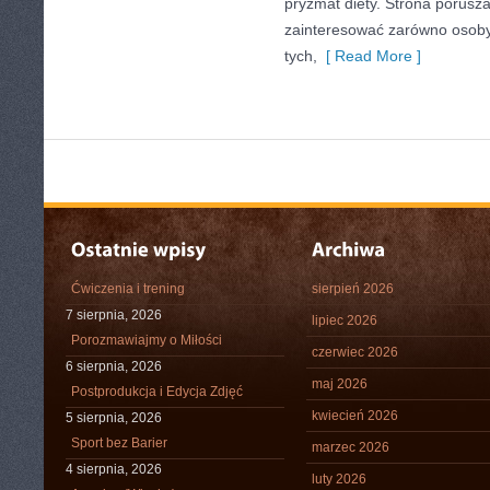
pryzmat diety. Strona porusz
zainteresować zarówno osoby 
tych,
[ Read More ]
Ćwiczenia i trening
sierpień 2026
7 sierpnia, 2026
lipiec 2026
Porozmawiajmy o Miłości
czerwiec 2026
6 sierpnia, 2026
maj 2026
Postprodukcja i Edycja Zdjęć
kwiecień 2026
5 sierpnia, 2026
Sport bez Barier
marzec 2026
4 sierpnia, 2026
luty 2026