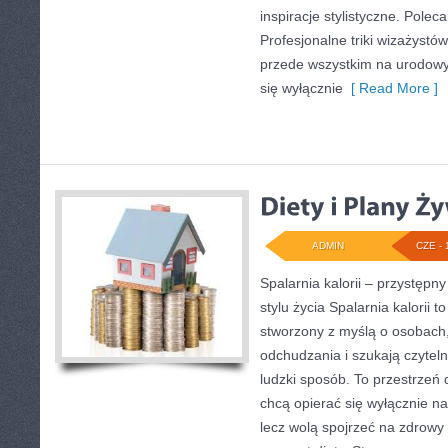
inspiracje stylistyczne. Polec
Profesjonalne triki wizażystó
przede wszystkim na urodowyc
się wyłącznie
[ Read More ]
ADMIN
CZE - 
Spalarnia kalorii – przystęp
stylu życia Spalarnia kalorii t
stworzony z myślą o osobach
odchudzania i szukają czytel
ludzki sposób. To przestrzeń d
chcą opierać się wyłącznie na
lecz wolą spojrzeć na zdrowy s