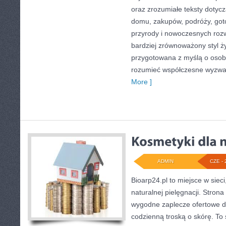
oraz zrozumiałe teksty doty
domu, zakupów, podróży, goto
przyrody i nowoczesnych roz
bardziej zrównoważony styl ży
przygotowana z myślą o osoba
rozumieć współczesne wyzwa
More ]
ADMIN
CZE - 
Bioarp24.pl to miejsce w sieci
naturalnej pielęgnacji. Stron
wygodne zaplecze ofertowe dla
codzienną troską o skórę. To 