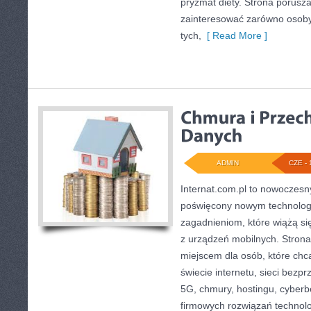
pryzmat diety. Strona porusz
zainteresować zarówno osoby 
tych,
[ Read More ]
ADMIN
CZE - 
Internat.com.pl to nowoczesn
poświęcony nowym technolog
zagadnieniom, które wiążą s
z urządzeń mobilnych. Stron
miejscem dla osób, które ch
świecie internetu, sieci bez
5G, chmury, hostingu, cyber
firmowych rozwiązań technol