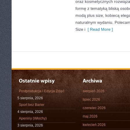
oraz kosmetycznych rozwiąza
formę z tematyką bliską osobo
modą plus size, kobiecą eleg
naturalnym wydaniu. Polecam
Size i
[ Read More ]
Postprodukcja i Edycja Zdjęć
sierpień 2026
5 sierpnia, 2026
lipiec 2026
Sport bez Barier
czerwiec 2026
4 sierpnia, 2026
maj 2026
Apeniny (Włochy)
kwiecień 2026
3 sierpnia, 2026