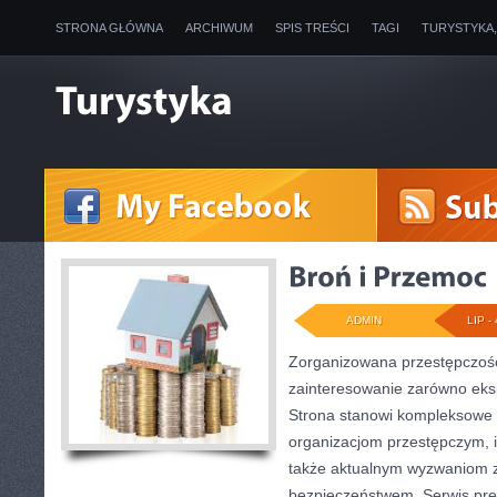
STRONA GŁÓWNA
ARCHIWUM
SPIS TREŚCI
TAGI
TURYSTYKA
ADMIN
LIP - 
Zorganizowana przestępczość
zainteresowanie zarówno ekspe
Strona stanowi kompleksowe
organizacjom przestępczym, ich
także aktualnym wyzwaniom 
bezpieczeństwem. Serwis pre