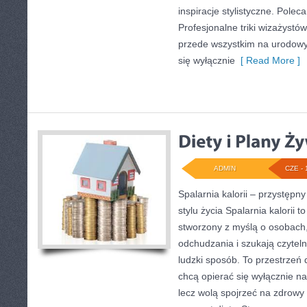
inspiracje stylistyczne. Polec
Profesjonalne triki wizażystó
przede wszystkim na urodowyc
się wyłącznie
[ Read More ]
ADMIN
CZE - 
Spalarnia kalorii – przystęp
stylu życia Spalarnia kalorii t
stworzony z myślą o osobach
odchudzania i szukają czytel
ludzki sposób. To przestrzeń d
chcą opierać się wyłącznie na
lecz wolą spojrzeć na zdrowy s