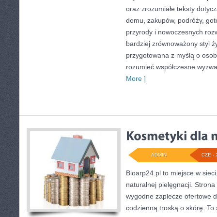
oraz zrozumiałe teksty doty
domu, zakupów, podróży, goto
przyrody i nowoczesnych roz
bardziej zrównoważony styl ży
przygotowana z myślą o osoba
rozumieć współczesne wyzwa
More ]
ADMIN
CZE - 
Bioarp24.pl to miejsce w sieci
naturalnej pielęgnacji. Stron
wygodne zaplecze ofertowe dla
codzienną troską o skórę. To 