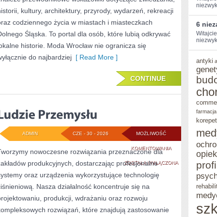
niezwykł
istorii, kultury, architektury, przyrody, wydarzeń, rekreacji
oraz codziennego życia w miastach i miasteczkach
6 nie
Dolnego Śląska. To portal dla osób, które lubią odkrywać
Witajcie
niezwykł
lokalne historie. Moda Wrocław nie ogranicza się
wyłącznie do najbardziej
[ Read More ]
antyki
genet
bud
CONTINUE
cho
comme
farmacja
korepet
med
ADMIN
CZE - 30 - 2026
MOŻLIWOŚĆ
ochro
LUDZIE
KOMENTOWANIA
Tworzymy nowoczesne rozwiązania przeznaczone dla
opie
zakładów produkcyjnych, dostarczając profesjonalne
PRZEMYSŁU
prof
ZOSTAŁA WYŁĄCZONA
systemy oraz urządzenia wykorzystujące technologię
psych
ciśnieniową. Nasza działalność koncentruje się na
rehabili
medy
projektowaniu, produkcji, wdrażaniu oraz rozwoju
szk
kompleksowych rozwiązań, które znajdują zastosowanie