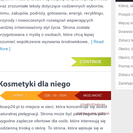
oraz zrozumiałe teksty dotyczące codziennych wyborów,
Kliknij, 
domu, zakupów, podróży, gotowania, energii, recyklingu,
Przejdź 
przyrody i nowoczesnych rozwiązań wspierających
Więcej i
bardziej zrównoważony styl życia. Strona została
Dowiedz 
przygotowana z myślą o osobach, które chcą lepiej
Zobacz t
rozumieć współczesne wyzwania środowiskowe,
[ Read
More ]
Otwórz, 
Otwórz, 
CONTINUE
Poznaj n
Zobacz t
Zaintry
ADMIN
CZE - 20 - 2026
MOŻLIWOŚĆ
KOSMETYKI
KOMENTOWANIA
Bioarp24.pl to miejsce w sieci, która koncentruje się wokół
naturalnej pielęgnacji. Strona może być postrzegana jako
DLA
ZOSTAŁA WYŁĄCZONA
wygodne zaplecze ofertowe dla osób, które interesują się
NIEGO
codzienną troską o skórę. To strona, która wpisuje się w