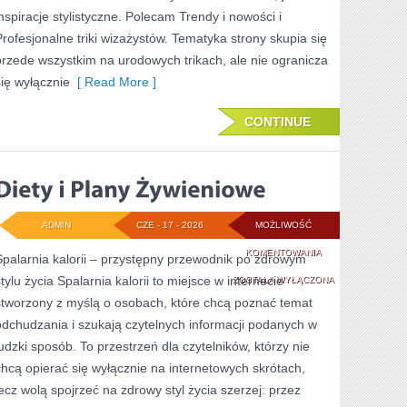
inspiracje stylistyczne. Polecam Trendy i nowości i
Profesjonalne triki wizażystów. Tematyka strony skupia się
przede wszystkim na urodowych trikach, ale nie ogranicza
się wyłącznie
[ Read More ]
CONTINUE
ADMIN
CZE - 17 - 2026
MOŻLIWOŚĆ
DIETY
KOMENTOWANIA
Spalarnia kalorii – przystępny przewodnik po zdrowym
tylu życia Spalarnia kalorii to miejsce w internecie
I
ZOSTAŁA WYŁĄCZONA
stworzony z myślą o osobach, które chcą poznać temat
PLANY
odchudzania i szukają czytelnych informacji podanych w
ŻYWIENIOWE
ludzki sposób. To przestrzeń dla czytelników, którzy nie
chcą opierać się wyłącznie na internetowych skrótach,
lecz wolą spojrzeć na zdrowy styl życia szerzej: przez