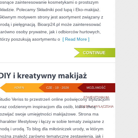
rosnące zainteresowanie kosmetykami o prostszym
składzie. Polecamy Składniki pod lupą i Eko-makijaż.
Głównym motywem strony jest asortyment związany z
urodą i pielęgnacją. Bioarp24.pl może zainteresować
zarówno osoby prywatne, jak i odbiorców hurtowych,
którzy poszukują asortymentu o
[ Read More ]
CONTINUE
ADMIN
CZE - 19 - 2026
MOŻLIWOŚĆ
DIY
KOMENTOWANIA
Studio Veriss to przestrzeń online poświęcony stylizacjom
oraz codziennym inspiracjom dla osób, które chcą
I
ZOSTAŁA WYŁĄCZONA
rozwijać swoje umiejętności makijażowe. Strona ma
KREATYWNY
charakter lifestylowy i łączy w sobie tematy związane z
MAKIJAŻ
modą i urodą. To blog dla miłośniczek urody, w którym
można znaleźć zarówno tematyczne zestawienia, jak i