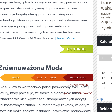
tran
wszędzie tam, gdzie liczy się efektywność, precyzja oraz
waka
bezpieczeństwo wykonywanych procesów. Strona
prezentuje bogatą ofertę produktów, usług oraz
hotelach
wypożyc
technologii, które odpowiadają na potrzeby dynamicznie
zaję
rozwijającego się przemysłu i przedsiębiorstw
żywi
poszukujących niezawodnych rozwiązań technicznych.
Polecam Od Was i Od Was. Nasza
[ Read More ]
CONTINUE
P
3
10
ADMIN
CZE - 27 - 2026
MOŻLIWOŚĆ
17
24
ZRÓWNOWAŻONA
KOMENTOWANIA
Ekos-Sułów to wartościowy portal poświęcony życiu bliżej
31
natury, który pokazuje, że troska o planetę nie musi
MODA
ZOSTAŁA WYŁĄCZONA
oznaczać wielkich wyrzeczeń, skomplikowanych decyzji
« lip
ani kosztownych zmian. To internetowy zakątek, w którym
czytelnik może znaleźć inspiracje, praktyczne podpowiedzi