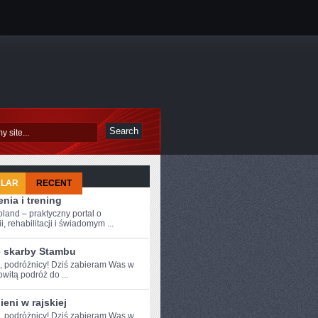
ULAR
RECENT
nia i trening
oland – praktyczny portal o
i, rehabilitacji i świadomym ...
e skarby Stambu
e, podróżnicy! Dziś zabieram Was w
itą​ podróż do ...
eni w rajskiej
e, podróżnicy!⁢ Dziś zabieram⁢ Was w