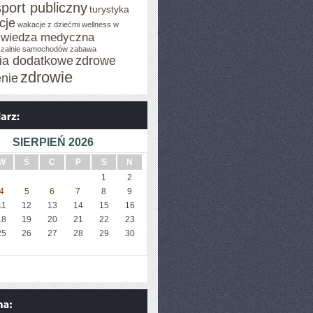
sport publiczny
turystyka
cje
wakacje z dziećmi
wellness w
wiedza medyczna
zalnie samochodów
zabawa
cia dodatkowe
zdrowe
zdrowie
enie
SIERPIEŃ 2026
W
Ś
C
P
S
N
1
2
4
5
6
7
8
9
11
12
13
14
15
16
18
19
20
21
22
23
25
26
27
28
29
30