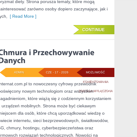
pryzmat diety. Strona porusza tematy, które mogą
zainteresować zarówno osoby dopiero zaczynające, jak i
ych,
[ Read More ]
CONTINUE
ADMIN
CZE - 17 - 2026
MOŻLIWOŚĆ
CHMURA
KOMENTOWANIA
Internat.com.pl to nowoczesny cyfrowy przewodnik
poświęcony nowym technologiom oraz wszystkim
I
ZOSTAŁA WYŁĄCZONA
zagadnieniom, które wiążą się z codziennym korzystaniem
PRZECHOWYWANI
z urządzeń mobilnych. Strona może być ciekawym
DANYCH
miejscem dla osób, które chcą uporządkować wiedzę o
świecie internetu, sieci bezprzewodowych, światłowodów,
5G, chmury, hostingu, cyberbezpieczeństwa oraz
firmowych rozwiązań technologicznych. Nowości na