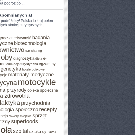
ą ​podróż po ...
zapomnianych at
 podróżnicy! Polska to kraj pełen
ych atrakcji turystycznych, ...
badania
asertywność
apteka
yczne
biotechnologia
ownictwo
car sharing
roby
diagnostyka
e-
dieta
rce
egzaminy
edukacja turystyczna
genetyka
hotele butikowe
materiały medyczne
ycje
motocykle
ycyna
na przyrody
opieka społeczna
ka zdrowotna
ilaktyka
przychodnia
recepty
ologia społeczna
sprzęt
tacja
rowery miejskie
superfoods
czny
oła
szpital
sztuka cyfrowa