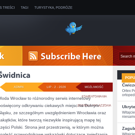
IS TREŚCI
TAGI
TURYSTYKA, PODRÓŻE
POP
Ćwicze
ADMIN
LIP - 2 - 2026
MOŻLIWOŚĆ
Ortex P
ortopedi
ŚWIDNICA
KOMENTOWANIA
Moda Wrocław to różnorodny serwis internetowy
poświęcony odkrywaniu ciekawych miejsc na Dolnym
ZOSTAŁA WYŁĄCZONA
Ukryt
Śląsku, ze szczególnym uwzględnieniem Wrocławia oraz
Witajci
niesamow
zakątków, które tworzą niezwykle inspirującą mapę tej
części Polski. Strona jest przestrzenią, w którym można
Zagubi
znaleźć przewodnikowe wskazówki dotyczące zwiedzania,
Witajci