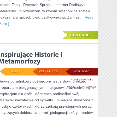
stronie: Testy i Recenzje Sprzętu i Internet Radiowy i
Satelitarny. To przestrzeń, w którym świat online zostaje
pokazana w sposób bliski użytkownikowi. Zamiast
[ Read
More ]
CONTINUE
ADMIN
CZE - 15 - 2026
MOŻLIWOŚĆ
INSPIRUJĄCE
KOMENTOWANIA
Serwis poradnikowy poświęcony jest stylowi, urodzie,
preparatom pielęgnacyjnym, makijażowi oraz codziennym
HISTORIE
ZOSTAŁA WYŁĄCZONA
inspiracjom dla osób, które chcą podkreślać swój
I
charakter niezależnie od sylwetki. To miejsce stworzone z
METAMORFOZY
myślą o czytelnikach, którzy szukają przystępnych porad
dotyczących dobierania ubrań, pielęgnacji skóry, trendów