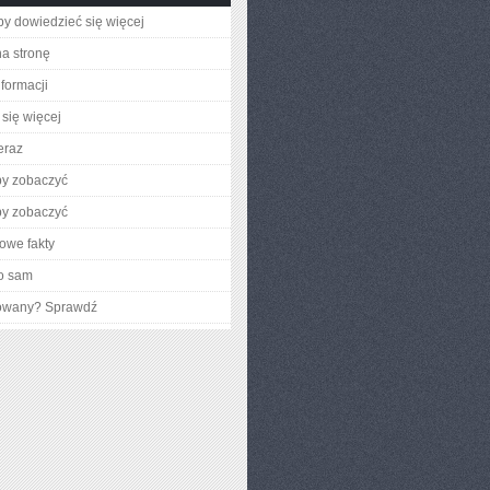
aby dowiedzieć się więcej
na stronę
nformacji
się więcej
eraz
by zobaczyć
by zobaczyć
owe fakty
o sam
gowany? Sprawdź