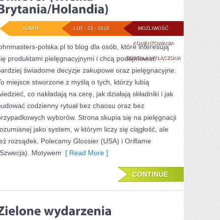
ADMIN
LUT - 23 - 2026
MOŻLIWOŚĆ
UNILEVER
KOMENTOWANIA
johnmasters-polska.pl to blog dla osób, które interesują
się produktami pielęgnacyjnymi i chcą podejmować
(WIELKA
ZOSTAŁA WYŁĄCZONA
bardziej świadome decyzje zakupowe oraz pielęgnacyjne.
BRYTANIA/HOLAND
To miejsce stworzone z myślą o tych, którzy lubią
iedzieć, co nakładają na cerę, jak działają składniki i jak
budować codzienny rytuał bez chaosu oraz bez
przypadkowych wyborów. Strona skupia się na pielęgnacji
rozumianej jako system, w którym liczy się ciągłość, ale
też rozsądek. Polecamy Glossier (USA) i Oriflame
(Szwecja). Motywem
[ Read More ]
CONTINUE