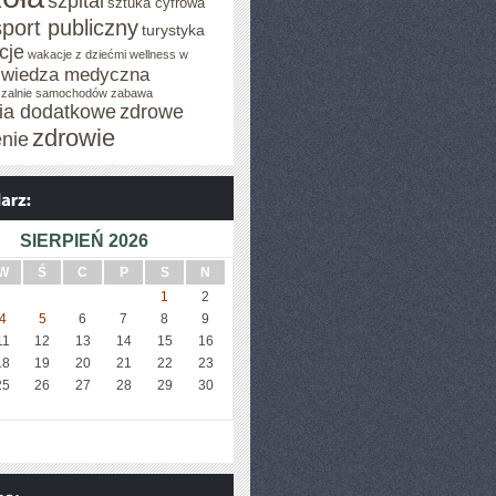
szpital
sztuka cyfrowa
sport publiczny
turystyka
cje
wakacje z dziećmi
wellness w
wiedza medyczna
zalnie samochodów
zabawa
cia dodatkowe
zdrowe
zdrowie
enie
SIERPIEŃ 2026
W
Ś
C
P
S
N
1
2
4
5
6
7
8
9
11
12
13
14
15
16
18
19
20
21
22
23
25
26
27
28
29
30