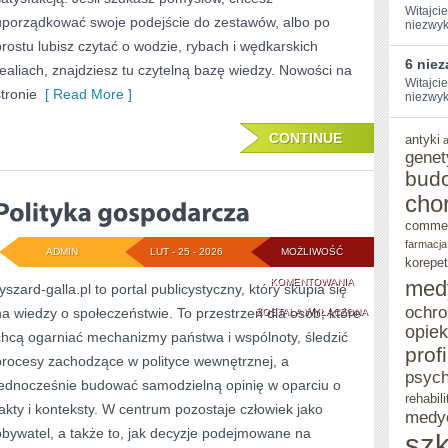
Witajci
uporządkować swoje podejście do zestawów, albo po
niezwykł
prostu lubisz czytać o wodzie, rybach i wędkarskich
6 nie
realiach, znajdziesz tu czytelną bazę wiedzy. Nowości na
Witajcie
stronie
[ Read More ]
niezwykł
CONTINUE
antyki
genet
bud
cho
comme
farmacja
ADMIN
LUT - 25 - 2026
MOŻLIWOŚĆ
korepet
POLITYKA
KOMENTOWANIA
med
yszard-galla.pl to portal publicystyczny, który skupia się
ochro
na wiedzy o społeczeństwie. To przestrzeń dla osób, które
GOSPODARCZA
ZOSTAŁA WYŁĄCZONA
opie
chcą ogarniać mechanizmy państwa i wspólnoty, śledzić
prof
procesy zachodzące w polityce wewnętrznej, a
psych
jednocześnie budować samodzielną opinię w oparciu o
rehabili
fakty i konteksty. W centrum pozostaje człowiek jako
medy
obywatel, a także to, jak decyzje podejmowane na
szk