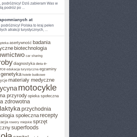
e, podróżnicy!⁢ Dziś zabieram⁢ Was w
ą ​podróż po ...
zapomnianych at
 podróżnicy! Polska to kraj pełen
ych atrakcji turystycznych, ...
badania
asertywność
apteka
yczne
biotechnologia
ownictwo
car sharing
roby
diagnostyka
e-
dieta
rce
egzaminy
edukacja turystyczna
genetyka
hotele butikowe
materiały medyczne
ycje
motocykle
ycyna
na przyrody
opieka społeczna
ka zdrowotna
ilaktyka
przychodnia
recepty
ologia społeczna
sprzęt
tacja
rowery miejskie
superfoods
czny
oła