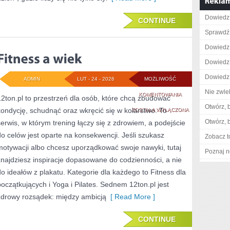
Dowiedz 
CONTINUE
Sprawdź 
Dowiedz 
Dowiedz 
Dowiedz 
ADMIN
LUT - 24 - 2026
MOŻLIWOŚĆ
Nie zwlek
FITNESS
KOMENTOWANIA
12ton.pl to przestrzeń dla osób, które chcą zbudować
Otwórz, 
kondycję, schudnąć oraz wkręcić się w kolarstwo. To
A
ZOSTAŁA WYŁĄCZONA
Otwórz, 
serwis, w którym trening łączy się z zdrowiem, a podejście
WIEK
do celów jest oparte na konsekwencji. Jeśli szukasz
Zobacz t
motywacji albo chcesz uporządkować swoje nawyki, tutaj
Poznaj n
znajdziesz inspiracje dopasowane do codzienności, a nie
do ideałów z plakatu. Kategorie dla każdego to Fitness dla
początkujących i Yoga i Pilates. Sednem 12ton.pl jest
zdrowy rozsądek: między ambicją
[ Read More ]
CONTINUE