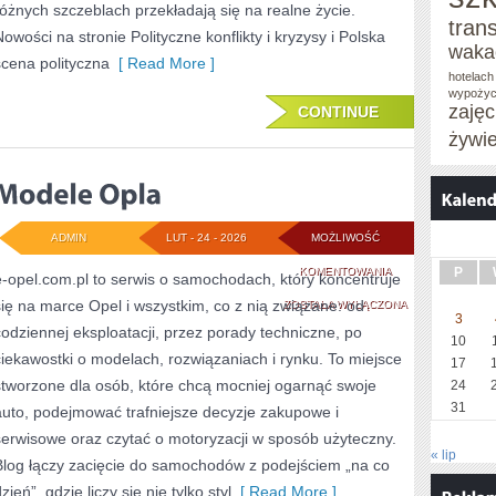
różnych szczeblach przekładają się na realne życie.
tran
Nowości na stronie Polityczne konflikty i kryzysy i Polska
waka
scena polityczna
[ Read More ]
hotelach
wypożyc
zaję
CONTINUE
żywi
ADMIN
LUT - 24 - 2026
MOŻLIWOŚĆ
MODELE
KOMENTOWANIA
P
e-opel.com.pl to serwis o samochodach, który koncentruje
się na marce Opel i wszystkim, co z nią związane: od
OPLA
ZOSTAŁA WYŁĄCZONA
3
codziennej eksploatacji, przez porady techniczne, po
10
ciekawostki o modelach, rozwiązaniach i rynku. To miejsce
17
stworzone dla osób, które chcą mocniej ogarnąć swoje
24
31
auto, podejmować trafniejsze decyzje zakupowe i
serwisowe oraz czytać o motoryzacji w sposób użyteczny.
« lip
Blog łączy zacięcie do samochodów z podejściem „na co
zień”, gdzie liczy się nie tylko styl
[ Read More ]