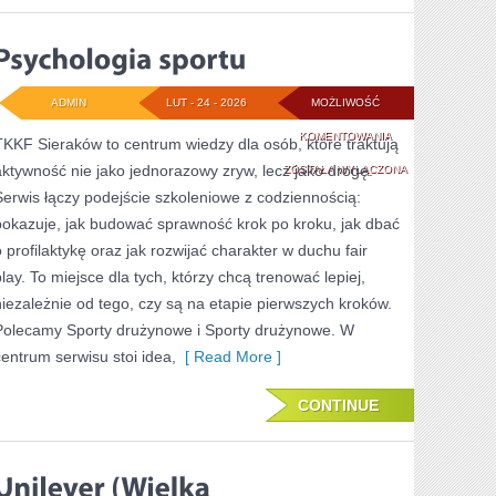
ADMIN
LUT - 24 - 2026
MOŻLIWOŚĆ
PSYCHOLOGIA
KOMENTOWANIA
TKKF Sieraków to centrum wiedzy dla osób, które traktują
aktywność nie jako jednorazowy zryw, lecz jako drogę.
SPORTU
ZOSTAŁA WYŁĄCZONA
Serwis łączy podejście szkoleniowe z codziennością:
pokazuje, jak budować sprawność krok po kroku, jak dbać
o profilaktykę oraz jak rozwijać charakter w duchu fair
play. To miejsce dla tych, którzy chcą trenować lepiej,
niezależnie od tego, czy są na etapie pierwszych kroków.
Polecamy Sporty drużynowe i Sporty drużynowe. W
centrum serwisu stoi idea,
[ Read More ]
CONTINUE