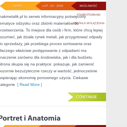
ADMIN
LUT - 23 - 2026
MOŻLIWOŚĆ
ZIELONE
KOMENTOWANIA
makmetalik.pl to serwis informacyjny poświęcony
tematyce odzysku oraz zbiórki materiałów do
WYDARZENIA
ZOSTAŁA WYŁĄCZONA
przetworzenia. To miejsce dla osób i firm, które chcą lepiej
rozumieć, jak działa rynek metali, jak przygotować odpady
do sprzedaży, jak przebiega proces sortowania oraz
dlaczego właściwe postępowanie z odpadami ma
znaczenie zarówno dla środowiska, jak i dla budżetu.
Strona skupia się na praktyce: pokazuje, jak zamienić
pozornie bezużyteczne rzeczy w wartość, jednocześnie
wspierając ekonomię ponownego użycia. Ciekawe
kategorie
[ Read More ]
CONTINUE