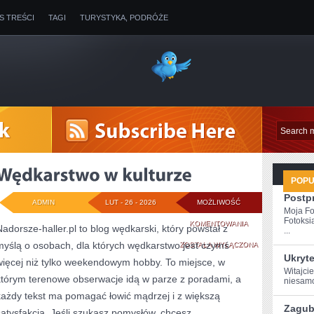
IS TREŚCI
TAGI
TURYSTYKA, PODRÓŻE
POP
Postp
ADMIN
LUT - 26 - 2026
MOŻLIWOŚĆ
Moja Fo
Fotoksi
WĘDKARSTWO
KOMENTOWANIA
Nadorsze-haller.pl to blog wędkarski, który powstał z
...
myślą o osobach, dla których wędkarstwo jest czymś
W
ZOSTAŁA WYŁĄCZONA
Ukryt
więcej niż tylko weekendowym hobby. To miejsce, w
KULTURZE
Witajci
którym terenowe obserwacje idą w parze z poradami, a
niesamow
każdy tekst ma pomagać łowić mądrzej i z większą
Zagubi
satysfakcją. Jeśli szukasz pomysłów, chcesz