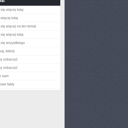
się więcej tutaj
więcej tutaj
się więcej na ten temat
się więcej tutaj
się wszystkiego
aj, kliknij
by zobaczyć
by zobaczyć
o sam
owe fakty