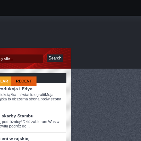
ULAR
RECENT
rodukcja i Edyc
toksiążka – świat fotografiiMoja
ążka to obszerna strona poświęcona
e skarby Stambu
e, podróżnicy! Dziś zabieram Was w
itą​ podróż do ...
eni w rajskiej