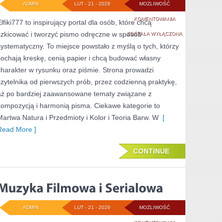
ADMIN
LUT - 21 - 2026
MOŻLIWOŚĆ
PORTRET
KOMENTOWANIA
lfiki777 to inspirujący portal dla osób, które chcą
szkicować i tworzyć pismo odręczne w sposób
I
ZOSTAŁA WYŁĄCZONA
systematyczny. To miejsce powstało z myślą o tych, którzy
ANATOMIA
kochają kreskę, cenią papier i chcą budować własny
charakter w rysunku oraz piśmie. Strona prowadzi
czytelnika od pierwszych prób, przez codzienną praktykę,
aż po bardziej zaawansowane tematy związane z
kompozycją i harmonią pisma. Ciekawe kategorie to
Martwa Natura i Przedmioty i Kolor i Teoria Barw. W
[
Read More ]
CONTINUE
ADMIN
LUT - 21 - 2026
MOŻLIWOŚĆ
MUZYKA