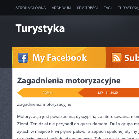
STRONA GŁÓWNA
ARCHIWUM
SPIS TREŚCI
TAGI
TURYSTYKA
ADMIN
LIP - 8 - 2025
Zagadnienia motoryzacyjne
Motoryzacja jest powszechną dyscypliną zainteresowania nie
Ziemi. Ten dział nie przypadł do gustu damom. Duża grupa mę
żyłach w miejsce krwi płynie paliwo, a zapach spalonej etyliny
orzeźwiającym i najładniej pachnącym. Tak już wielu mężczyz