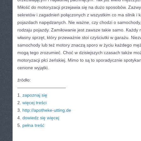
Miłość do motoryzacji przejawia się na dużo sposobów. Zazwycz
sekretów i zagadnień połączonych z wszystkim co ma silnik i k
pojazdach napędzanych. Nie ważne, czy chodzi o samochody, 
rodzaju pojazdy. Zamiłowanie jest zawsze takie samo. Każdy 
własny sprzęt, który przeważnie stoi czyściutki w garażu. Niez
samochody lub też motory znaczą sporo w życiu każdego mężc
mogą tego zrozumieć. Choć w dzisiejszych czasach także mo
motoryzacji płci żeńskiej. Mimo to są to sporadycznie spotyk
cenione wyjątki.
źródło:
———————————
1.
zapoznaj się
2.
więcej treści
3.
http://apotheke-utting.de
4.
dowiedz się więcej
5.
pełna treść
CATEGORIES:
TURYSTYKA, PODRÓŻE