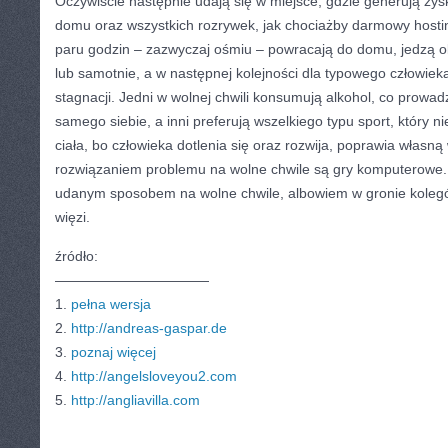
Oczywiście następnie udają się w miejsce, gdzie generują z
domu oraz wszystkich rozrywek, jak chociażby darmowy hosti
paru godzin – zazwyczaj ośmiu – powracają do domu, jedzą ob
lub samotnie, a w następnej kolejności dla typowego człowie
stagnacji. Jedni w wolnej chwili konsumują alkohol, co prowadz
samego siebie, a inni preferują wszelkiego typu sport, który n
ciała, bo człowieka dotlenia się oraz rozwija, poprawia własn
rozwiązaniem problemu na wolne chwile są gry komputerowe. 
udanym sposobem na wolne chwile, albowiem w gronie koleg
więzi.
źródło:
———————————
1.
pełna wersja
2.
http://andreas-gaspar.de
3.
poznaj więcej
4.
http://angelsloveyou2.com
5.
http://angliavilla.com
CATEGORIES:
TURYSTYKA, PODRÓŻE