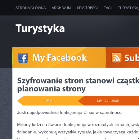
STRONA GŁÓWNA
ARCHIWUM
SPIS TREŚCI
TAGI
TURYSTYKA
ADMIN
LIP - 12 - 2025
Jeśli najodpowiedniej funkcjonuje Ci się w samotności
Miliony ludzi na świecie funkcjonuje w rozmaitych firmach, wst
śniadanie, wykonują wszystkie rytuały, jakie towarzyszą każdo