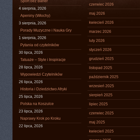
Sport bez Barier
czerwiec 2026
4 sierpnia, 2026
maj 2026
Apeniny (Włochy)
kwiecień 2026
3 sierpnia, 2026
Porady Muzyczne i Nauka Gry
marzec 2026
1 sierpnia, 2026
luty 2026
Pytania od czytelników
styczeń 2026
30 lipca, 2026
grudzień 2025
Tatuaże – Style i Inspiracje
28 lipca, 2026
listopad 2025
Wypowiedzi Czytelników
październik 2025
26 lipca, 2026
wrzesień 2025
Historia i Dziedzictwo Afryki
sierpień 2025
25 lipca, 2026
Polska na Koszulce
lipiec 2025
23 lipca, 2026
czerwiec 2025
Naprawy Krok po Kroku
maj 2025
22 lipca, 2026
kwiecień 2025