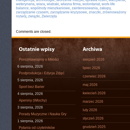
inteligencja
,
technologie
,
tworzenie muzyki
,
uprawa roślin
,
warzywnik
,
weterynaria
,
wiara
,
wiatraki
,
własna firma
,
wolontariat
,
work-life
balance
,
wspólnoty mieszkaniowe
,
zainteresowania
,
zakupy
,
zarządzanie czasem
,
zarządzanie kryzysowe
,
znaczki
,
zrównoważony
rozwój
,
związki
,
Zwierzęta
Comments are closed.
Porozmawiajmy o Miłości
sierpień 2026
6 sierpnia, 2026
lipiec 2026
Postprodukcja i Edycja Zdjęć
czerwiec 2026
5 sierpnia, 2026
maj 2026
Sport bez Barier
kwiecień 2026
4 sierpnia, 2026
Apeniny (Włochy)
marzec 2026
3 sierpnia, 2026
luty 2026
Porady Muzyczne i Nauka Gry
styczeń 2026
1 sierpnia, 2026
grudzień 2025
Pytania od czytelników