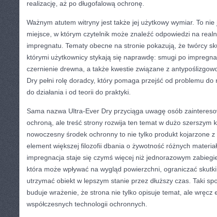
realizację, aż po długofalową ochronę.
Ważnym atutem witryny jest także jej użytkowy wymiar. To nie j
miejsce, w którym czytelnik może znaleźć odpowiedzi na real
impregnatu. Tematy obecne na stronie pokazują, że twórcy sk
którymi użytkownicy stykają się naprawdę: smugi po impregnac
czernienie drewna, a także kwestie związane z antypoślizgowo
Dry pełni rolę doradcy, który pomaga przejść od problemu do 
do działania i od teorii do praktyki.
Sama nazwa Ultra-Ever Dry przyciąga uwagę osób zaintere
ochroną, ale treść strony rozwija ten temat w dużo szerszym 
nowoczesny środek ochronny to nie tylko produkt kojarzone 
element większej filozofii dbania o żywotność różnych materia
impregnacja staje się czymś więcej niż jednorazowym zabiegi
która może wpływać na wygląd powierzchni, ograniczać skutki 
utrzymać obiekt w lepszym stanie przez dłuższy czas. Taki sp
buduje wrażenie, że strona nie tylko opisuje temat, ale wręcz 
współczesnych technologii ochronnych.