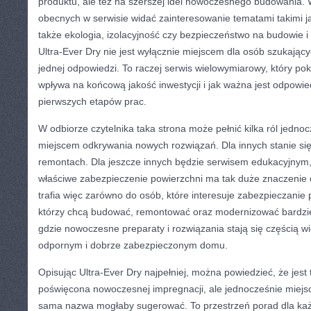
produktu, ale też na szerszej idei nowoczesnego budowania. W
obecnych w serwisie widać zainteresowanie tematami takimi j
także ekologia, izolacyjność czy bezpieczeństwo na budowie i
Ultra-Ever Dry nie jest wyłącznie miejscem dla osób szukając
jednej odpowiedzi. To raczej serwis wielowymiarowy, który po
wpływa na końcową jakość inwestycji i jak ważna jest odpowie
pierwszych etapów prac.
W odbiorze czytelnika taka strona może pełnić kilka ról jedno
miejscem odkrywania nowych rozwiązań. Dla innych stanie si
remontach. Dla jeszcze innych będzie serwisem edukacyjnym,
właściwe zabezpieczenie powierzchni ma tak duże znaczenie dl
trafia więc zarówno do osób, które interesuje zabezpieczanie p
którzy chcą budować, remontować oraz modernizować bardzie
gdzie nowoczesne preparaty i rozwiązania stają się częścią w
odpornym i dobrze zabezpieczonym domu.
Opisując Ultra-Ever Dry najpełniej, można powiedzieć, że jest
poświęcona nowoczesnej impregnacji, ale jednocześnie miejsc
sama nazwa mogłaby sugerować. To przestrzeń porad dla każ