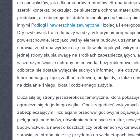
dla specjalistów, jak i dla amatorów remontów. Strona buduje
szeroki kontekst, pokazując, że skuteczna ochrona materiałó
produkcie, ale obejmuje też dobór technologii i późniejszą pi
innymi
Podłogi i nawierzchnie zewnętrzne
i Izolacja i energoo
Dry użytkownik trafia do bazy wiedzy, w którym impregnacja ni
powierzchownie, lecz jako ważny element budowy, utrzymania
sprawia, że strona wyróżnia się na tle wielu ogólnych witryn 
jednej strony skupia uwagę na środkach zabezpieczających, a 
w szerszym świecie ochrony przed wodą, bezproblemowej eksp
odbiorca nie dostaje wyłącznie suchych informacji, ale otrzymu
które pomagają lepiej zadbać o drewno, podjazdy, a także o 
na działanie śniegu, błota i codziennego zużycia.
Dużą siłą tej strony jest szerokość tematyczna, która pokazuje
ogranicza się do jednego wątku. Obok zagadnień związanych
zabezpieczającymi i izolacjami przeciwwilgociowymi pojawiają 
pielęgnacji materiałów, utrwalaniu naturalnych struktur, nowy
budownictwie, a nawet o kosztach czy problemach wykonawc
sprawia, że strona staje się przydatna na wielu etapach inwest