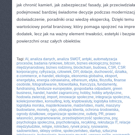
jak chronić kamień, jak zabezpieczać fasady, jak przeciwdziała
podejmować bardziej świadome decyzje podczas modernizacji.
doświadczenie, poradniki oraz wiedzę ekspercką. Dzięki temu U
wartościowy portal branżowy, który pomaga spojrzeć na impre
dodatek, lecz jak na ważny element trwałości, estetyki i bezp
powierzchni oraz całych obiektów.
CATEGORIES:
TURYSTYKA, PODRÓŻE
Tagi:
AI
,
analiza danych
,
analiza SWOT
,
antyki
,
automatyzacja
procesów
,
badania rynkowe
,
bitcoin
,
biznes ekologiczny
,
biznes
międzynarodowy
,
biznes rodzinny
,
blockchain
,
budowa
,
CSR
,
CSR
korporacyjny
,
cyfryzacja
,
człowiek
,
DIY
,
dotacje
,
duchowość
,
działka
,
e-commerce
,
e-handel
,
ekologia
,
ekonomia globalna
,
eksport
,
energetyka
,
energia odnawialna
,
ethereum
,
etyka
,
filozofia
,
finanse
osobiste
,
fotografowanie
,
fotowoltaika
,
franczyza
,
fundamenty
,
fundraising
,
fundusze europejskie
,
gospodarka odpadami
,
green
business
,
handel
,
handel zagraniczny
,
hobby
,
hobby artystyczne
,
hodowla zwierząt
,
import
,
innowacje społeczne
,
integracja społeczna
,
kolekcjonerstwo
,
konsulting
,
koty
,
kryptowaluty
,
logistyka lotnicza
,
logistyka morska
,
majsterkowanie
,
małżeństwo
,
marki
,
maszyny
budowlane
,
monety
,
ngo
,
obsługa klienta
,
ochrona środowiska
,
ogrody działkowe
,
organizacje społeczne
,
outlety
,
PR
,
prawo
własności
,
programowanie
,
przedsiębiorczość społeczna
,
psy
,
psychologia społeczna
,
psychoterapia
,
recykling
,
rekrutacja IT
,
relacje
międzyludzkie
,
religie
,
rolnictwo
,
rynek pracy
,
rysowanie
,
sadownictwo
,
sklepy online
,
społeczeństwo
,
startup
,
sztuczna