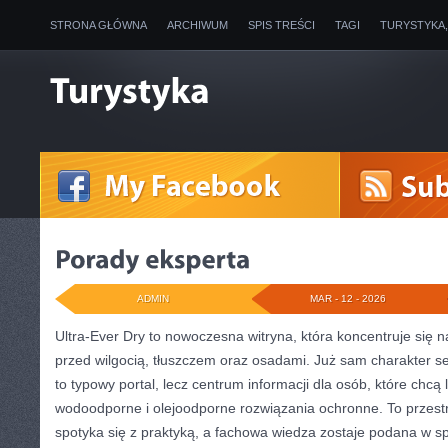
STRONA GŁÓWNA
ARCHIWUM
SPIS TREŚCI
TAGI
TURYSTYKA
ADMIN
MAR - 12 - 2026
Ultra-Ever Dry to nowoczesna witryna, która koncentruje się 
przed wilgocią, tłuszczem oraz osadami. Już sam charakter se
to typowy portal, lecz centrum informacji dla osób, które chcą l
wodoodporne i olejoodporne rozwiązania ochronne. To przestr
spotyka się z praktyką, a fachowa wiedza zostaje podana w 