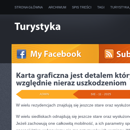
STRONA GŁÓWNA
ARCHIWUM
SPIS TREŚCI
TAGI
TURYSTYKA
ADMIN
SIE - 11 - 2025
W wielu rezydencjach znajdują się jeszcze stare oraz wysłu
W wielu siedliskach odnajdują się jeszcze stare oraz wysłuż
Jeżeli zachowują one całkowitą mobilność, a ich parametry s