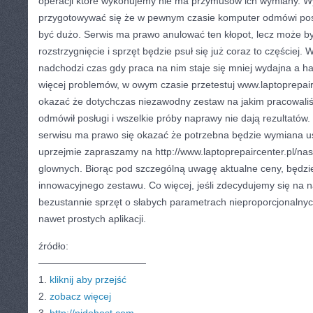
operacji które wykonujemy nie ma przymusów ich wymiany. 
przygotowywać się że w pewnym czasie komputer odmówi pos
być dużo. Serwis ma prawo anulować ten kłopot, lecz może by
rozstrzygnięcie i sprzęt będzie psuł się już coraz to częściej
nadchodzi czas gdy praca na nim staje się mniej wydajna a h
więcej problemów, w owym czasie przetestuj www.laptoprepair
okazać że dotychczas niezawodny zestaw na jakim pracowaliś
odmówił posługi i wszelkie próby naprawy nie dają rezultatów
serwisu ma prawo się okazać że potrzebna będzie wymiana 
uprzejmie zapraszamy na http://www.laptoprepaircenter.pl/nas
glownych. Biorąc pod szczególną uwagę aktualne ceny, będzi
innowacyjnego zestawu. Co więcej, jeśli zdecydujemy się na
bezustannie sprzęt o słabych parametrach nieproporcjonalny
nawet prostych aplikacji.
źródło:
———————————
1.
kliknij aby przejść
2.
zobacz więcej