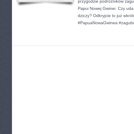
przygodzie podróżników zagub
Papui Nowej Gwinei. Czy uda
dziczy? Odkryjcie to już wkró
#PapuaNowaGwinea #zagubie